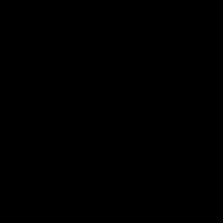
维修服务
|
清洁用品
|
新闻资讯
35266号-1