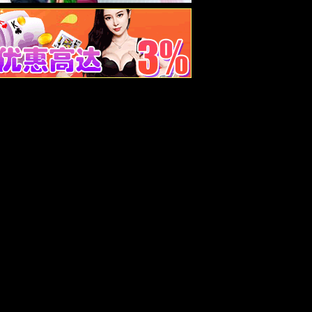
各类菜系，能够根据客人的口味和需求制作美味的佳肴。同
盟，投资请注意风险，并谨慎决策