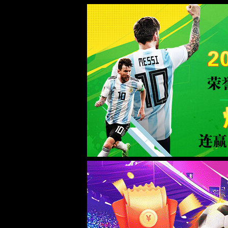
中国·474蒙特卡洛(有限公司)-官方网站
专注物业管理和清洁服务
以客户的满意，作为检验工作成效的标准
蒙特卡罗474官方网站
关于我们
物业管理