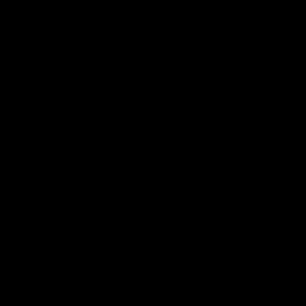
蒙特卡罗474官方网站
|
关于我们
|
Copyri