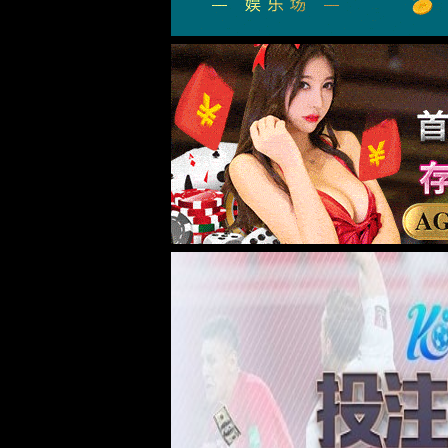
联系我们
/ CONTACT
咨询热线
15228837488
手机：
15008448075
邮箱：
2020709366@qq.com