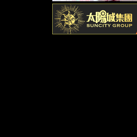
地址：
成都市武侯区武侯大道顺江段
77号3栋11层22号
我们为酒店提供
时，我们注重餐
部分图文转载自
上一篇
前
下一篇
工
热门资讯