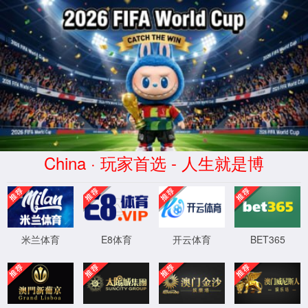
中国·474蒙特卡洛(有限公
司)-官方网站