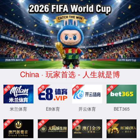
中国·474蒙特卡洛(有限公
司)-官方网站