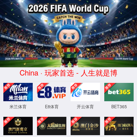
中国·474蒙特卡洛(有限公司)-官方网站
474蒙特卡洛网站物业
联系电话：
15008448075（刘总）