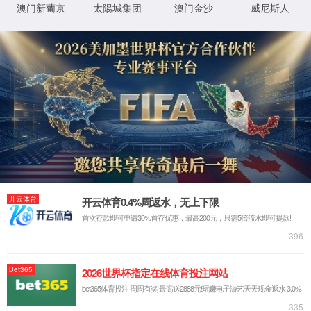
15228837488（钟总）
联系邮箱：
2020709366@qq.com
公司地址：
成都市武侯区武侯大道顺江段77号3栋11层22号
蒙特卡罗474官方网站
关于我们
物业管理
清洁服务
酒店服务
维修服务
清洁用品
新闻资讯
微信服务号
微信小程序
Copyright ©2026 中国·474蒙特卡洛(有限公司)-官方网站 版权所有